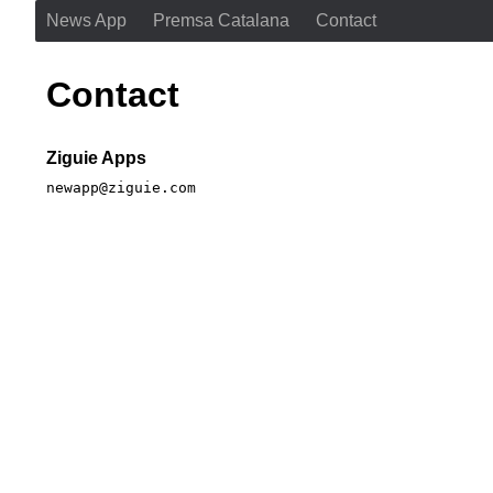
News App
Premsa Catalana
Contact
Contact
Ziguie Apps
newapp@ziguie.com
